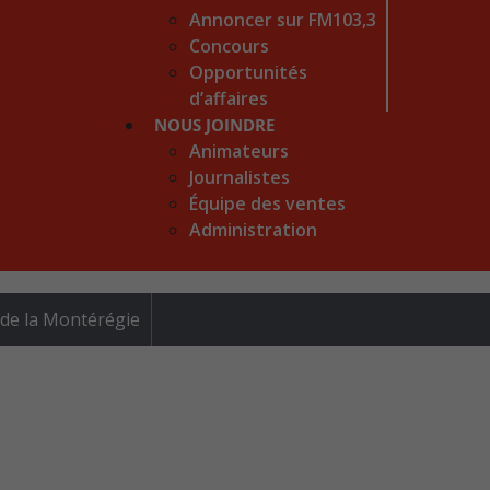
Annoncer sur FM103,3
Concours
Opportunités
d’affaires
NOUS JOINDRE
Animateurs
Journalistes
Équipe des ventes
Administration
 de la Montérégie