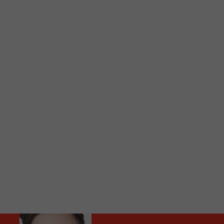
C
Vous avez envie d’écouter le FM 103,3 ou notre nouv
Ajoutez un signet FM 103,3 sur votre écran d’accueil
Voici la procédure ;)
À partir de votre téléphone, allez sur le site inte
Ensuite cliquez sur l’icône situé au bas de votre éc
(celui qui représente un carré incluant une flèche d
Cliquez maintenant sur l’option Ajouter sur l’écran
Faites Enregistrer en haut à droite.
Et voilà! Toutes les infos et l’écoute de votre radio loca
Audio