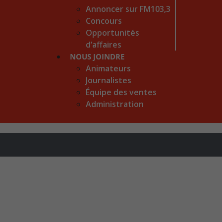
Annoncer sur FM103,3
Concours
Opportunités
d’affaires
NOUS JOINDRE
Animateurs
Journalistes
Équipe des ventes
Administration