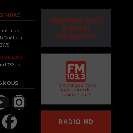
OINDRE
ABONNEZ-VOUS
À NOTRE
aint-Jean
INFOLETTRE
 (Québec)
 2W8
-646-6800
m1033.ca
Z-NOUS
Téléchargez notre
application dès
maintenant !
RADIO HD
••••••••••••••••••
Comment synthoniser la