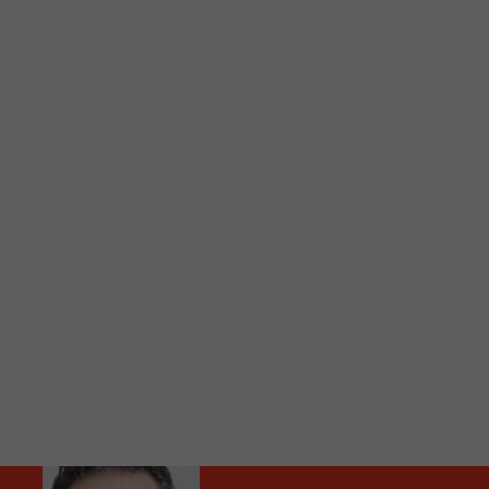
C
Vous avez envie d’écouter le FM 103,3 ou notre nouv
Ajoutez un signet FM 103,3 sur votre écran d’accueil
Voici la procédure ;)
À partir de votre téléphone, allez sur le site inte
Ensuite cliquez sur l’icône situé au bas de votre éc
(celui qui représente un carré incluant une flèche d
Cliquez maintenant sur l’option Ajouter sur l’écran
Faites Enregistrer en haut à droite.
Et voilà! Toutes les infos et l’écoute de votre radio loca
Audio