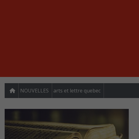
NOUVELLES
arts et lettre quebec