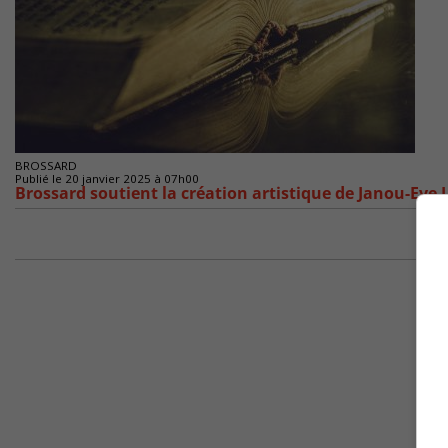
BROSSARD
Publié le 20 janvier 2025 à 07h00
Brossard soutient la création artistique de Janou-Eve 