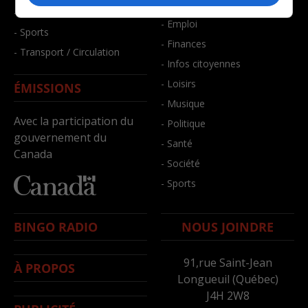
- Bien-être
- Santé et bien-être
- Emploi
- Sports
- Finances
- Transport / Circulation
- Infos citoyennes
- Loisirs
ÉMISSIONS
- Musique
Avec la participation du
- Politique
gouvernement du
- Santé
Canada
- Société
- Sports
BINGO RADIO
NOUS JOINDRE
91,rue Saint-Jean
À PROPOS
Longueuil (Québec)
J4H 2W8