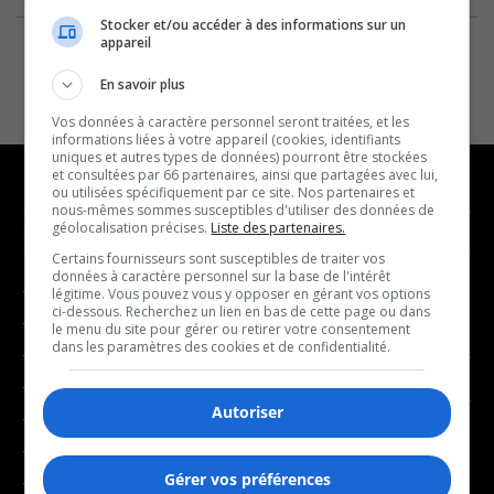
Stocker et/ou accéder à des informations sur un
appareil
En savoir plus
Vos données à caractère personnel seront traitées, et les
informations liées à votre appareil (cookies, identifiants
uniques et autres types de données) pourront être stockées
et consultées par 66 partenaires, ainsi que partagées avec lui,
ou utilisées spécifiquement par ce site. Nos partenaires et
nous-mêmes sommes susceptibles d'utiliser des données de
géolocalisation précises.
Liste des partenaires.
NOUVELLES
MUSIQUE
Certains fournisseurs sont susceptibles de traiter vos
données à caractère personnel sur la base de l'intérêt
- Affaires municipales
- Décompte franco
légitime. Vous pouvez vous y opposer en gérant vos options
ci-dessous. Recherchez un lien en bas de cette page ou dans
- Communauté / Social
- Joué récemment
le menu du site pour gérer ou retirer votre consentement
dans les paramètres des cookies et de confidentialité.
- Culture
BALADOS
- Économie
Autoriser
- Éducation
- Affaires
- Environnement
- Art de vivre
Gérer vos préférences
- Faits divers