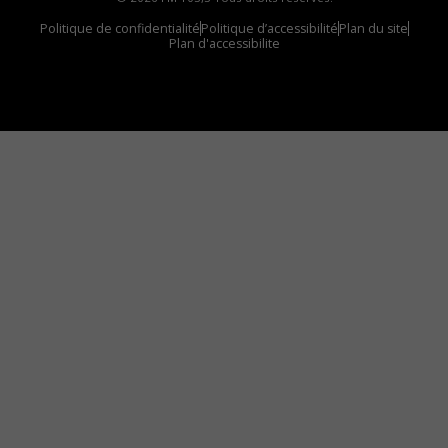
Politique de confidentialité
Politique d’accessibilité
Plan du site
Plan d'accessibilite
Comment installer notre vignette sur votre
appareil mobile