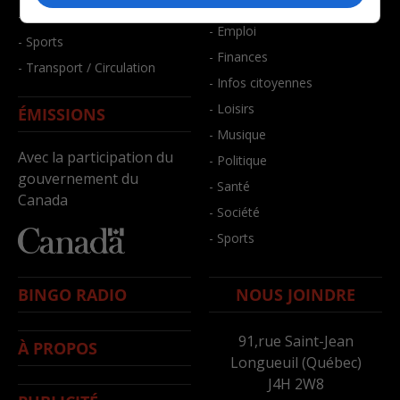
- Bien-être
- Santé et bien-être
- Emploi
- Sports
- Finances
- Transport / Circulation
- Infos citoyennes
- Loisirs
ÉMISSIONS
- Musique
Avec la participation du
- Politique
gouvernement du
- Santé
Canada
- Société
- Sports
BINGO RADIO
NOUS JOINDRE
91,rue Saint-Jean
À PROPOS
Longueuil (Québec)
J4H 2W8