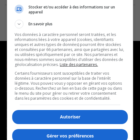
Stocker et/ou accéder à des informations sur un
appareil
En savoir plus
Vos données à caractère personnel seront traitées, et les
informations liées à votre appareil (cookies, identifiants
uniques et autres types de données) pourront être stockées
et consultées par 66 partenaires, ainsi que partagées avec lui,
ou utilisées spécifiquement par ce site. Nos partenaires et
nous-mêmes sommes susceptibles d'utiliser des données de
géolocalisation précises.
Liste des partenaires.
NOUVELLES
MUSIQUE
Certains fournisseurs sont susceptibles de traiter vos
données à caractère personnel sur la base de l'intérêt
- Affaires municipales
- Décompte franco
légitime. Vous pouvez vous y opposer en gérant vos options
ci-dessous. Recherchez un lien en bas de cette page ou dans
- Communauté / Social
- Joué récemment
le menu du site pour gérer ou retirer votre consentement
dans les paramètres des cookies et de confidentialité.
- Culture
BALADOS
- Économie
Autoriser
- Éducation
- Affaires
- Environnement
- Art de vivre
Gérer vos préférences
- Faits divers