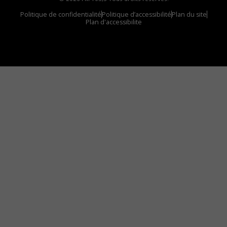
Politique de confidentialité
Politique d’accessibilité
Plan du site
Plan d'accessibilite
Comment installer notre vignette sur votre
appareil mobile