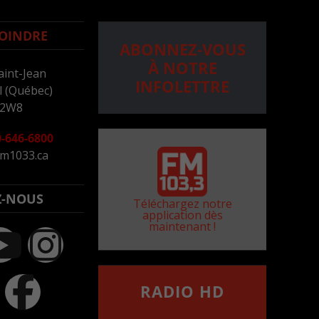
OINDRE
ABONNEZ-VOUS
À NOTRE
aint-Jean
INFOLETTRE
 (Québec)
 2W8
-646-6800
m1033.ca
Z-NOUS
Téléchargez notre
application dès
maintenant !
RADIO HD
••••••••••••••••••
Comment synthoniser la