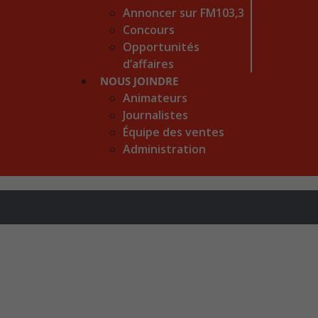
Annoncer sur FM103,3
Concours
Opportunités
d’affaires
NOUS JOINDRE
Animateurs
Journalistes
Équipe des ventes
Administration