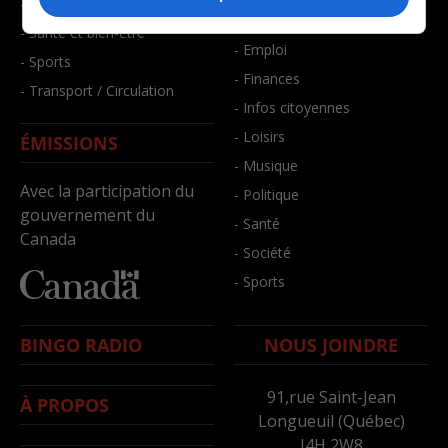
- Faits divers
- Bien-être
- Santé et bien-être
- Emploi
- Sports
- Finances
- Transport / Circulation
- Infos citoyennes
- Loisirs
ÉMISSIONS
- Musique
Avec la participation du
- Politique
gouvernement du
- Santé
Canada
- Société
- Sports
BINGO RADIO
NOUS JOINDRE
91,rue Saint-Jean
À PROPOS
Longueuil (Québec)
J4H 2W8