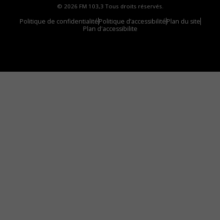
© 2026 FM 103,3 Tous droits réservés.
Politique de confidentialité
Politique d’accessibilité
Plan du site
Plan d'accessibilite
Comment installer notre vignette sur votre
appareil mobile