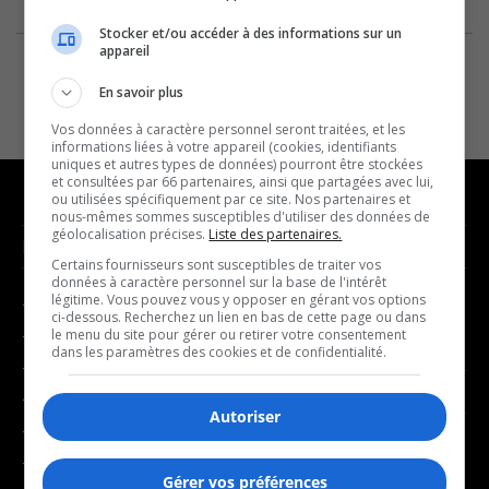
Stocker et/ou accéder à des informations sur un
appareil
En savoir plus
Vos données à caractère personnel seront traitées, et les
informations liées à votre appareil (cookies, identifiants
uniques et autres types de données) pourront être stockées
et consultées par 66 partenaires, ainsi que partagées avec lui,
ou utilisées spécifiquement par ce site. Nos partenaires et
nous-mêmes sommes susceptibles d'utiliser des données de
géolocalisation précises.
Liste des partenaires.
NOUVELLES
MUSIQUE
Certains fournisseurs sont susceptibles de traiter vos
données à caractère personnel sur la base de l'intérêt
légitime. Vous pouvez vous y opposer en gérant vos options
- Affaires municipales
- Décompte franco
ci-dessous. Recherchez un lien en bas de cette page ou dans
- Communauté / Social
- Joué récemment
le menu du site pour gérer ou retirer votre consentement
dans les paramètres des cookies et de confidentialité.
- Culture
BALADOS
- Économie
Autoriser
- Éducation
- Affaires
- Environnement
- Art de vivre
Gérer vos préférences