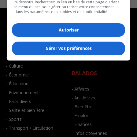
ci-dessous. Recherchez un lien en bas de cette page ou dans
le menu du site pour gérer ou retirer votre consentement
dans les paramètres des cookies et de confidentialité.
Autoriser
NOUVELLES
MUSIQUE
- Affaires municipales
- Décompte franco
Gérer vos préférences
- Communauté / Social
- Joué récemment
- Culture
BALADOS
- Économie
- Éducation
- Affaires
- Environnement
- Art de vivre
- Faits divers
- Bien-être
- Santé et bien-être
- Emploi
- Sports
- Finances
- Transport / Circulation
- Infos citoyennes