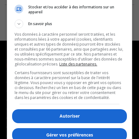
Stocker et/ou accéder à des informations sur un
appareil
En savoir plus
Vos données à caractère personnel seront traitées, et les
informations liées à votre appareil (cookies, identifiants
uniques et autres types de données) pourront être stockées
et consultées par 66 partenaires, ainsi que partagées avec lui,
ou utilisées spécifiquement par ce site. Nos partenaires et
nous-mêmes sommes susceptibles d'utiliser des données de
géolocalisation précises.
Liste des partenaires.
NOUVELLES
MUSIQUE
Certains fournisseurs sont susceptibles de traiter vos
données à caractère personnel sur la base de l'intérêt
- Affaires municipales
- Décompte franco
légitime. Vous pouvez vous y opposer en gérant vos options
ci-dessous. Recherchez un lien en bas de cette page ou dans
- Communauté / Social
- Joué récemment
le menu du site pour gérer ou retirer votre consentement
dans les paramètres des cookies et de confidentialité.
- Culture
BALADOS
- Économie
Autoriser
- Éducation
- Affaires
- Environnement
- Art de vivre
Gérer vos préférences
- Faits divers