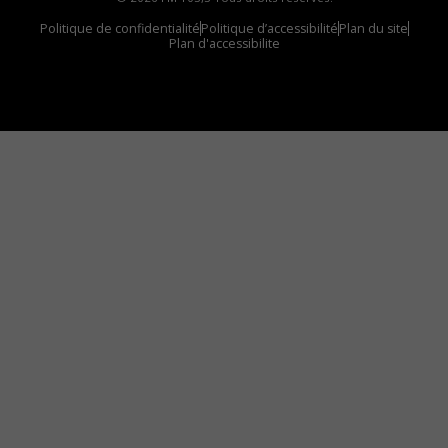
Politique de confidentialité
Politique d’accessibilité
Plan du site
Plan d'accessibilite
Comment installer notre vignette sur votre
appareil mobile