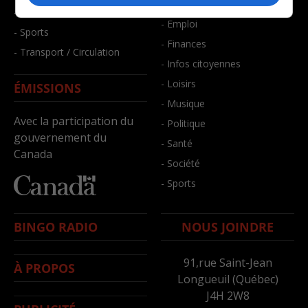
- Bien-être
- Santé et bien-être
- Emploi
- Sports
- Finances
- Transport / Circulation
- Infos citoyennes
- Loisirs
ÉMISSIONS
- Musique
Avec la participation du
- Politique
gouvernement du
- Santé
Canada
- Société
- Sports
BINGO RADIO
NOUS JOINDRE
91,rue Saint-Jean
À PROPOS
Longueuil (Québec)
J4H 2W8