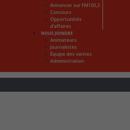
Annoncer sur FM103,3
Concours
Opportunités
d’affaires
NOUS JOINDRE
Animateurs
Journalistes
Équipe des ventes
Administration