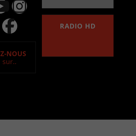
RADIO HD
••••••••••••••••••
Comment synthoniser la
fréquence HD dans
votre voiture
Z-NOUS
 sur..