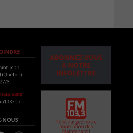
OINDRE
ABONNEZ-VOUS
À NOTRE
aint-Jean
INFOLETTRE
 (Québec)
 2W8
-646-6800
m1033.ca
Z-NOUS
Téléchargez notre
application dès
maintenant !