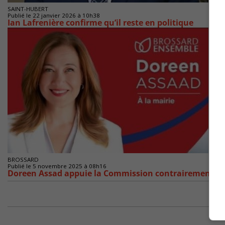
SAINT-HUBERT
Publié le 22 janvier 2026 à 10h38
Ian Lafrenière confirme qu’il reste en politique
BROSSARD
Publié le 5 novembre 2025 à 08h16
Doreen Assad appuie la Commission contrairement à 