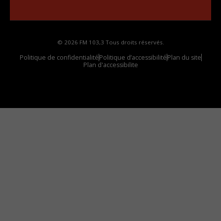
votre voiture
© 2026 FM 103,3 Tous droits réservés.
Politique de confidentialité
Politique d’accessibilité
Plan du site
Plan d'accessibilite
Comment installer notre vignette sur votre