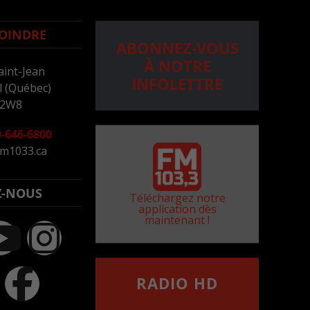
OINDRE
ABONNEZ-VOUS
À NOTRE
aint-Jean
INFOLETTRE
 (Québec)
 2W8
-646-6800
m1033.ca
Z-NOUS
Téléchargez notre
application dès
maintenant !
RADIO HD
••••••••••••••••••
Comment synthoniser la