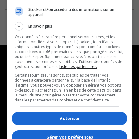
Stocker et/ou accéder à des informations sur un
appareil
En savoir plus
Vos données à caractère personnel seront traitées, et les
informations liées à votre appareil (cookies, identifiants
uniques et autres types de données) pourront être stockées
et consultées par 66 partenaires, ainsi que partagées avec lui,
ou utilisées spécifiquement par ce site. Nos partenaires et
nous-mêmes sommes susceptibles d'utiliser des données de
géolocalisation précises.
Liste des partenaires.
NOUVELLES
MUSIQUE
Certains fournisseurs sont susceptibles de traiter vos
données à caractère personnel sur la base de l'intérêt
légitime. Vous pouvez vous y opposer en gérant vos options
- Affaires municipales
- Décompte franco
ci-dessous. Recherchez un lien en bas de cette page ou dans
- Communauté / Social
- Joué récemment
le menu du site pour gérer ou retirer votre consentement
dans les paramètres des cookies et de confidentialité.
- Culture
BALADOS
- Économie
Autoriser
- Éducation
- Affaires
- Environnement
- Art de vivre
Gérer vos préférences