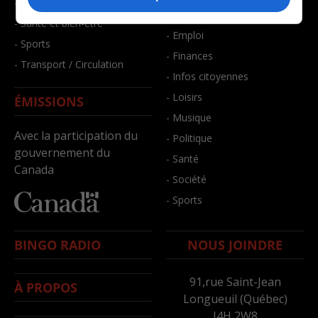
- Faits divers
- Bien-être
- Santé et bien-être
- Emploi
- Sports
- Finances
- Transport / Circulation
- Infos citoyennes
- Loisirs
ÉMISSIONS
- Musique
Avec la participation du
- Politique
gouvernement du
- Santé
Canada
- Société
- Sports
BINGO RADIO
NOUS JOINDRE
91,rue Saint-Jean
À PROPOS
Longueuil (Québec)
J4H 2W8