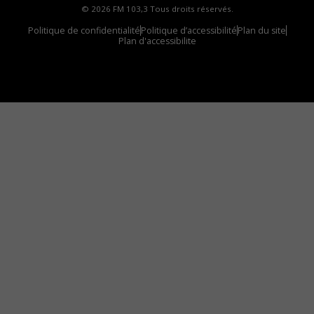
© 2026 FM 103,3 Tous droits réservés.
Politique de confidentialité
Politique d’accessibilité
Plan du site
Plan d'accessibilite
Comment installer notre vignette sur votre
appareil mobile