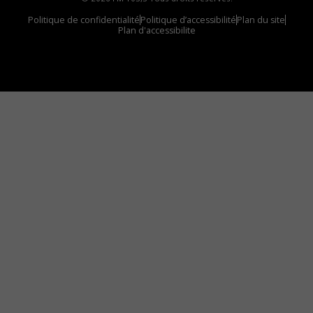
Politique de confidentialité
Politique d’accessibilité
Plan du site
Plan d'accessibilite
Comment installer notre vignette sur votre
appareil mobile