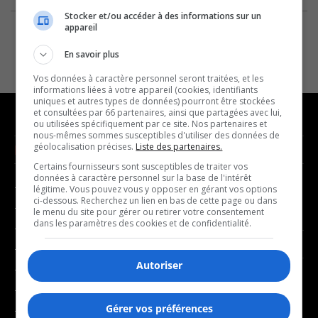
Stocker et/ou accéder à des informations sur un
appareil
En savoir plus
Vos données à caractère personnel seront traitées, et les
informations liées à votre appareil (cookies, identifiants
uniques et autres types de données) pourront être stockées
et consultées par 66 partenaires, ainsi que partagées avec lui,
ou utilisées spécifiquement par ce site. Nos partenaires et
nous-mêmes sommes susceptibles d'utiliser des données de
géolocalisation précises.
Liste des partenaires.
NOUVELLES
MUSIQUE
Certains fournisseurs sont susceptibles de traiter vos
données à caractère personnel sur la base de l'intérêt
- Affaires municipales
- Décompte franco
légitime. Vous pouvez vous y opposer en gérant vos options
ci-dessous. Recherchez un lien en bas de cette page ou dans
- Communauté / Social
- Joué récemment
le menu du site pour gérer ou retirer votre consentement
dans les paramètres des cookies et de confidentialité.
- Culture
BALADOS
- Économie
Autoriser
- Éducation
- Affaires
- Environnement
- Art de vivre
Gérer vos préférences
- Faits divers