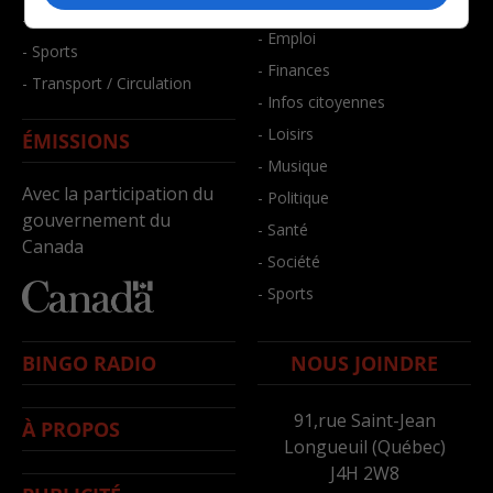
- Bien-être
- Santé et bien-être
- Emploi
- Sports
- Finances
- Transport / Circulation
- Infos citoyennes
- Loisirs
ÉMISSIONS
- Musique
Avec la participation du
- Politique
gouvernement du
- Santé
Canada
- Société
- Sports
BINGO RADIO
NOUS JOINDRE
91,rue Saint-Jean
À PROPOS
Longueuil (Québec)
J4H 2W8