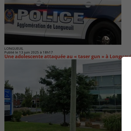
LONGUEUIL
Publié le 13 juin 2025 à 18h17
Une adolescente attaquée au « taser gun » à Longueui