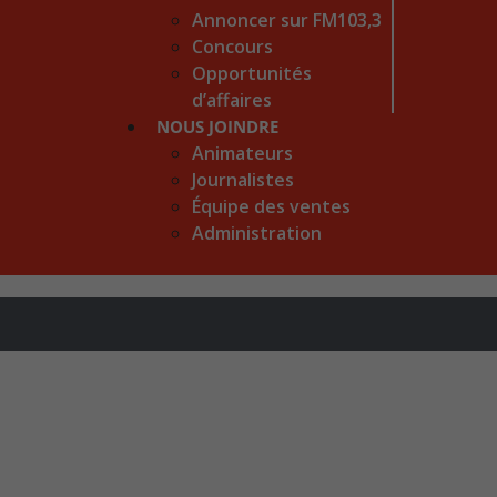
Annoncer sur FM103,3
Concours
Opportunités
d’affaires
NOUS JOINDRE
Animateurs
Journalistes
Équipe des ventes
Administration