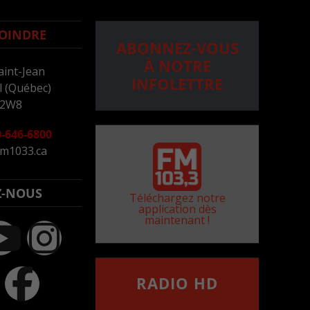
OINDRE
ABONNEZ-VOUS
À NOTRE
aint-Jean
INFOLETTRE
 (Québec)
 2W8
-646-6800
m1033.ca
Z-NOUS
Téléchargez notre
application dès
maintenant !
RADIO HD
••••••••••••••••••
Comment synthoniser la