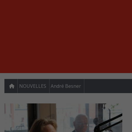
NOUVELLES
André Besner