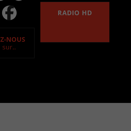
RADIO HD
••••••••••••••••••
Comment synthoniser la
fréquence HD dans
votre voiture
Z-NOUS
 sur..