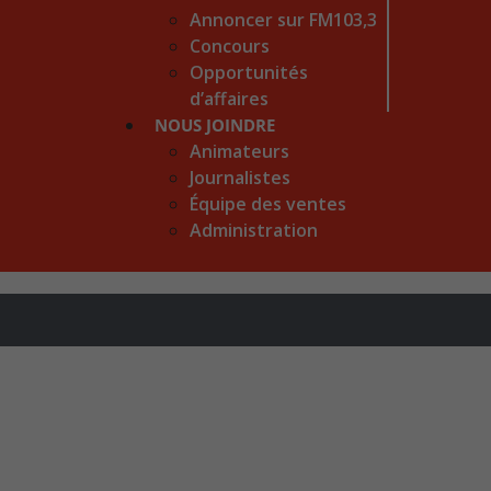
Annoncer sur FM103,3
Concours
Opportunités
d’affaires
NOUS JOINDRE
Animateurs
Journalistes
Équipe des ventes
Administration