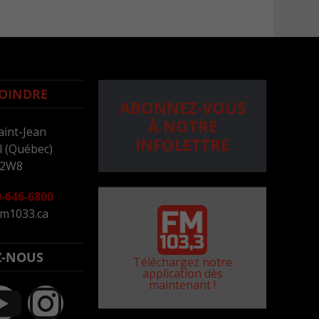
OINDRE
ABONNEZ-VOUS
À NOTRE
aint-Jean
INFOLETTRE
 (Québec)
 2W8
-646-6800
m1033.ca
Z-NOUS
Téléchargez notre
application dès
maintenant !