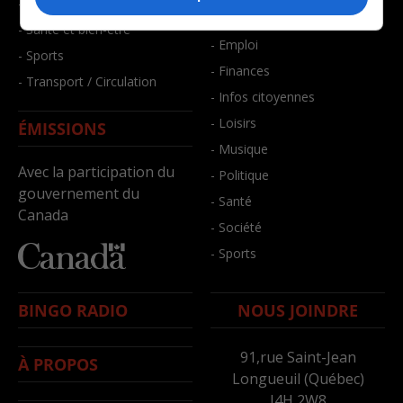
- Faits divers
- Bien-être
- Santé et bien-être
- Emploi
- Sports
- Finances
- Transport / Circulation
- Infos citoyennes
- Loisirs
ÉMISSIONS
- Musique
Avec la participation du
- Politique
gouvernement du
- Santé
Canada
- Société
- Sports
BINGO RADIO
NOUS JOINDRE
91,rue Saint-Jean
À PROPOS
Longueuil (Québec)
J4H 2W8