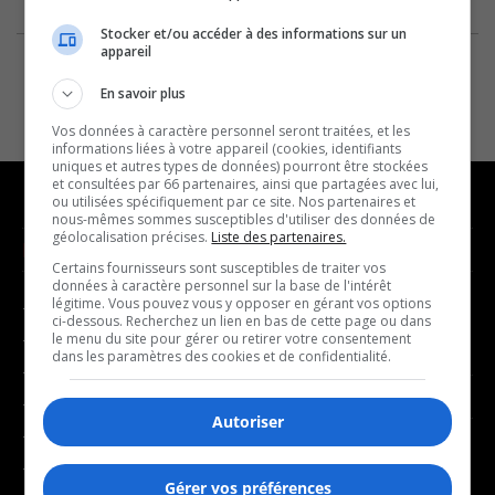
Stocker et/ou accéder à des informations sur un
appareil
En savoir plus
Vos données à caractère personnel seront traitées, et les
informations liées à votre appareil (cookies, identifiants
uniques et autres types de données) pourront être stockées
et consultées par 66 partenaires, ainsi que partagées avec lui,
ou utilisées spécifiquement par ce site. Nos partenaires et
nous-mêmes sommes susceptibles d'utiliser des données de
géolocalisation précises.
Liste des partenaires.
NOUVELLES
MUSIQUE
Certains fournisseurs sont susceptibles de traiter vos
données à caractère personnel sur la base de l'intérêt
légitime. Vous pouvez vous y opposer en gérant vos options
- Affaires municipales
- Décompte franco
ci-dessous. Recherchez un lien en bas de cette page ou dans
- Communauté / Social
- Joué récemment
le menu du site pour gérer ou retirer votre consentement
dans les paramètres des cookies et de confidentialité.
- Culture
BALADOS
- Économie
Autoriser
- Éducation
- Affaires
- Environnement
- Art de vivre
Gérer vos préférences