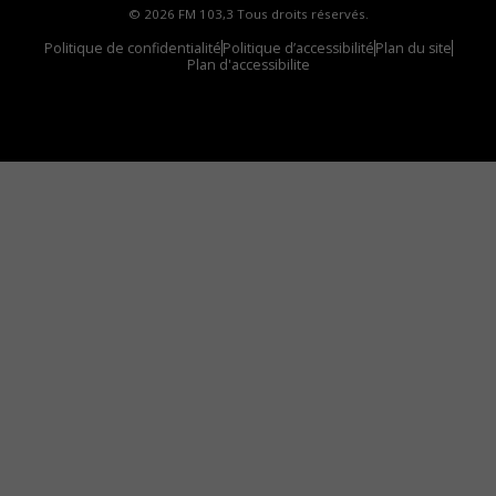
© 2026 FM 103,3 Tous droits réservés.
Politique de confidentialité
Politique d’accessibilité
Plan du site
Plan d'accessibilite
Comment installer notre vignette sur votre
appareil mobile