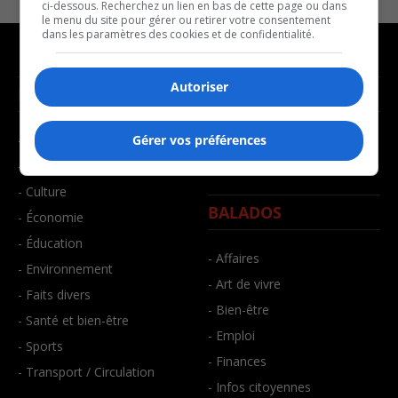
ci-dessous. Recherchez un lien en bas de cette page ou dans
le menu du site pour gérer ou retirer votre consentement
dans les paramètres des cookies et de confidentialité.
Autoriser
NOUVELLES
MUSIQUE
- Affaires municipales
- Décompte franco
Gérer vos préférences
- Communauté / Social
- Joué récemment
- Culture
BALADOS
- Économie
- Éducation
- Affaires
- Environnement
- Art de vivre
- Faits divers
- Bien-être
- Santé et bien-être
- Emploi
- Sports
- Finances
- Transport / Circulation
- Infos citoyennes