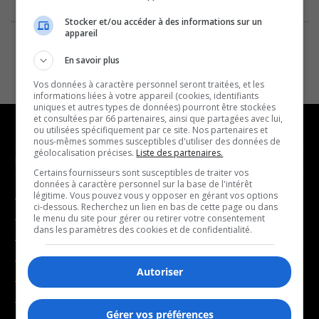
Stocker et/ou accéder à des informations sur un
appareil
En savoir plus
Vos données à caractère personnel seront traitées, et les
informations liées à votre appareil (cookies, identifiants
uniques et autres types de données) pourront être stockées
et consultées par 66 partenaires, ainsi que partagées avec lui,
ou utilisées spécifiquement par ce site. Nos partenaires et
nous-mêmes sommes susceptibles d'utiliser des données de
géolocalisation précises.
Liste des partenaires.
NOUVELLES
MUSIQUE
Certains fournisseurs sont susceptibles de traiter vos
données à caractère personnel sur la base de l'intérêt
légitime. Vous pouvez vous y opposer en gérant vos options
- Affaires municipales
- Décompte franco
ci-dessous. Recherchez un lien en bas de cette page ou dans
- Communauté / Social
- Joué récemment
le menu du site pour gérer ou retirer votre consentement
dans les paramètres des cookies et de confidentialité.
- Culture
BALADOS
- Économie
Autoriser
- Éducation
- Affaires
- Environnement
- Art de vivre
Gérer vos préférences