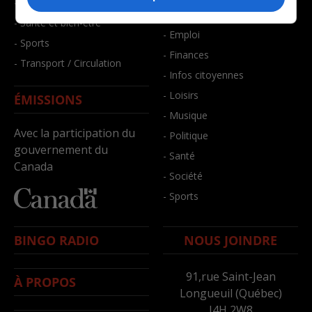
- Faits divers
- Bien-être
- Santé et bien-être
- Emploi
- Sports
- Finances
- Transport / Circulation
- Infos citoyennes
- Loisirs
ÉMISSIONS
- Musique
Avec la participation du
- Politique
gouvernement du
- Santé
Canada
- Société
- Sports
BINGO RADIO
NOUS JOINDRE
91,rue Saint-Jean
À PROPOS
Longueuil (Québec)
J4H 2W8