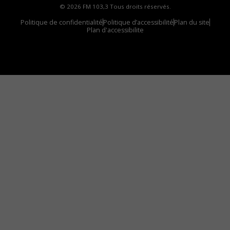
© 2026 FM 103,3 Tous droits réservés.
Politique de confidentialité
Politique d’accessibilité
Plan du site
Plan d'accessibilite
Comment installer notre vignette sur votre
appareil mobile