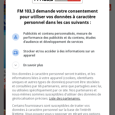
pour des places sportives
FM 103,3 demande votre consentement
pour utiliser vos données à caractère
personnel dans les cas suivants :
Publicités et contenu personnalisés, mesure de
performance des publicités et du contenu, études
d’audience et développement de services
Stocker et/ou accéder à des informations sur un
appareil
En savoir plus
SAINT-LAMBERT
Vos données à caractère personnel seront traitées, et les
Publié le 6 mai 2024 à 12h00
informations liées à votre appareil (cookies, identifiants
Saint-Lambert dégage un excédent de 5 M$
uniques et autres types de données) pourront être stockées
pour 2023
et consultées par 66 partenaires, ainsi que partagées avec lui,
ou utilisées spécifiquement par ce site. Nos partenaires et
nous-mêmes sommes susceptibles d'utiliser des données de
géolocalisation précises.
Liste des partenaires.
Certains fournisseurs sont susceptibles de traiter vos
données à caractère personnel sur la base de l'intérêt
légitime. Vous pouvez vous y opposer en gérant vos options