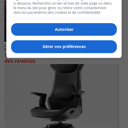
ci-dessous. Recherchez un lien en bas de cette page ou dans
le menu du site pour gérer ou retirer votre consentement
dans les paramètres des cookies et de confidentialité.
Autoriser
LONGUEUIL
Gérer vos préférences
Publié le 14 février 2024 à 08h53
Technologies D-BOX inc encaisse un baisse
des revenus