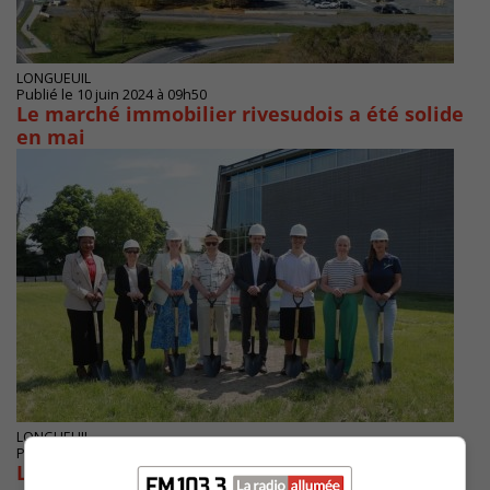
LONGUEUIL
Publié le 10 juin 2024 à 09h50
Le marché immobilier rivesudois a été solide
en mai
LONGUEUIL
Publié le 6 juin 2024 à 12h10
Le Collège Notre-Dame-de-Lourdes s’agrandit