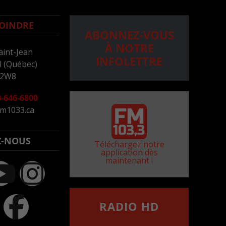
OINDRE
ABONNEZ-VOUS
À NOTRE
aint-Jean
INFOLETTRE
 (Québec)
 2W8
-646-6800
m1033.ca
Z-NOUS
Téléchargez notre
application dès
maintenant !
RADIO HD
••••••••••••••••••
Comment synthoniser la