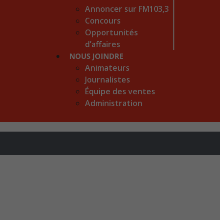
Annoncer sur FM103,3
Concours
Opportunités
d’affaires
NOUS JOINDRE
Animateurs
Journalistes
Équipe des ventes
Administration