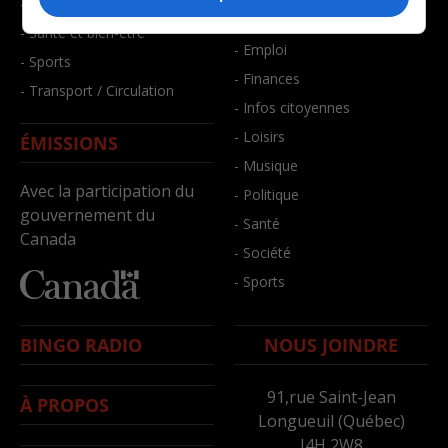
- Faits divers
- Bien-être
- Santé et bien-être
- Emploi
- Sports
- Finances
- Transport / Circulation
- Infos citoyennes
- Loisirs
ÉMISSIONS
- Musique
Avec la participation du
- Politique
gouvernement du
- Santé
Canada
- Société
- Sports
BINGO RADIO
NOUS JOINDRE
91,rue Saint-Jean
À PROPOS
Longueuil (Québec)
J4H 2W8