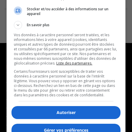
Stocker et/ou accéder à des informations sur un
appareil
En savoir plus
Vos données à caractère personnel seront traitées, et les
informations liées à votre appareil (cookies, identifiants
uniques et autres types de données) pourront être stockées
et consultées par 66 partenaires, ainsi que partagées avec lui,
ou utilisées spécifiquement par ce site. Nos partenaires et
nous-mêmes sommes susceptibles d'utiliser des données de
géolocalisation précises.
Liste des partenaires.
NOUVELLES
MUSIQUE
Certains fournisseurs sont susceptibles de traiter vos
données à caractère personnel sur la base de l'intérêt
légitime. Vous pouvez vous y opposer en gérant vos options
- Affaires municipales
- Décompte franco
ci-dessous. Recherchez un lien en bas de cette page ou dans
- Communauté / Social
- Joué récemment
le menu du site pour gérer ou retirer votre consentement
dans les paramètres des cookies et de confidentialité.
- Culture
BALADOS
- Économie
Autoriser
- Éducation
- Affaires
- Environnement
- Art de vivre
Gérer vos préférences