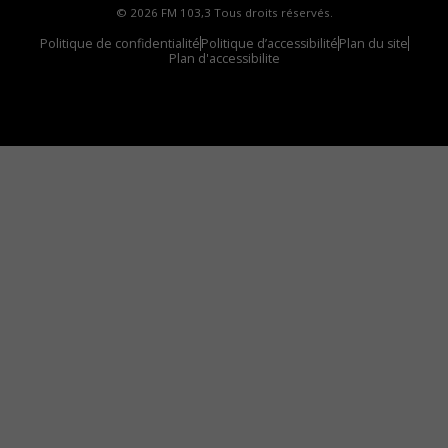
© 2026 FM 103,3 Tous droits réservés.
Politique de confidentialité
Politique d’accessibilité
Plan du site
Plan d'accessibilite
Comment installer notre vignette sur votre
appareil mobile