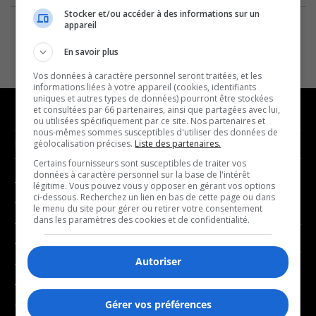
Stocker et/ou accéder à des informations sur un
appareil
En savoir plus
Vos données à caractère personnel seront traitées, et les
informations liées à votre appareil (cookies, identifiants
uniques et autres types de données) pourront être stockées
et consultées par 66 partenaires, ainsi que partagées avec lui,
ou utilisées spécifiquement par ce site. Nos partenaires et
nous-mêmes sommes susceptibles d'utiliser des données de
NOUVELLES
MUSIQUE
géolocalisation précises.
Liste des partenaires.
Certains fournisseurs sont susceptibles de traiter vos
données à caractère personnel sur la base de l'intérêt
- Affaires municipales
- Décompte franco
légitime. Vous pouvez vous y opposer en gérant vos options
ci-dessous. Recherchez un lien en bas de cette page ou dans
- Communauté / Social
- Joué récemment
le menu du site pour gérer ou retirer votre consentement
dans les paramètres des cookies et de confidentialité.
- Culture
BALADOS
- Économie
Autoriser
- Éducation
- Affaires
- Environnement
- Art de vivre
- Faits divers
Gérer vos préférences
- Bien-être