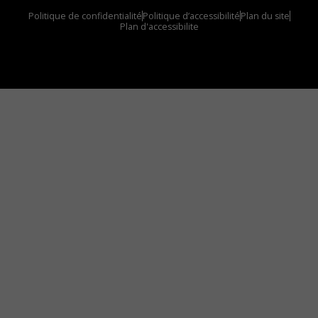
Politique de confidentialité
Politique d’accessibilité
Plan du site
Plan d'accessibilite
Comment installer notre vignette sur votre
appareil mobile