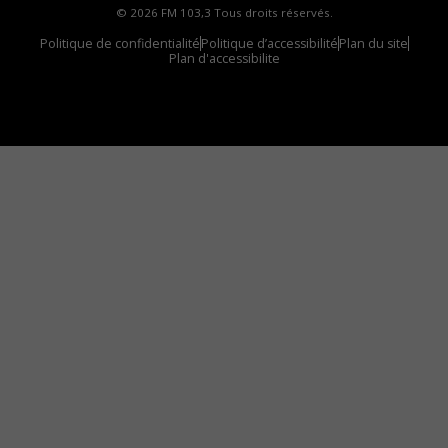
© 2026 FM 103,3 Tous droits réservés.
Politique de confidentialité
Politique d’accessibilité
Plan du site
Plan d'accessibilite
Comment installer notre vignette sur votre
appareil mobile