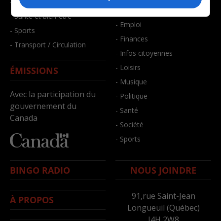
- Faits divers
- Bien-être
- Santé et bien-être
- Emploi
- Sports
- Finances
- Transport / Circulation
- Infos citoyennes
- Loisirs
ÉMISSIONS
- Musique
Avec la participation du
- Politique
gouvernement du
- Santé
Canada
- Société
- Sports
BINGO RADIO
NOUS JOINDRE
91,rue Saint-Jean
À PROPOS
Longueuil (Québec)
J4H 2W8