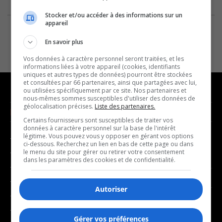
Stocker et/ou accéder à des informations sur un
appareil
En savoir plus
Vos données à caractère personnel seront traitées, et les
informations liées à votre appareil (cookies, identifiants
uniques et autres types de données) pourront être stockées
et consultées par 66 partenaires, ainsi que partagées avec lui,
ou utilisées spécifiquement par ce site. Nos partenaires et
nous-mêmes sommes susceptibles d'utiliser des données de
géolocalisation précises.
Liste des partenaires.
NOUVELLES
MUSIQUE
Certains fournisseurs sont susceptibles de traiter vos
données à caractère personnel sur la base de l'intérêt
légitime. Vous pouvez vous y opposer en gérant vos options
- Affaires municipales
- Décompte franco
ci-dessous. Recherchez un lien en bas de cette page ou dans
- Communauté / Social
- Joué récemment
le menu du site pour gérer ou retirer votre consentement
dans les paramètres des cookies et de confidentialité.
- Culture
BALADOS
- Économie
Autoriser
- Éducation
- Affaires
- Environnement
- Art de vivre
Gérer vos préférences