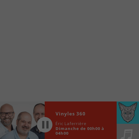
internet de la Radio allumée au
www.fm1033.ca
Ensuite cliquez sur l’icône situé au bas de
votre écran
(celui qui représente un carré incluant une
flèche dirigé vers le haut)
Cliquez maintenant sur l’option Ajouter sur
l’écran d’accueil et vous verrez apparaître le
logo du FM 103,3
Faites Enregistrer en haut à droite.
Et voilà! Toutes les infos et l’écoute de votre radio
locale vous sont maintenant accessibles en un clic!
Audio
00:00
00:00
Vinyles 360
Player
Éric Laferrière
Dimanche de 00h00 à
04h00