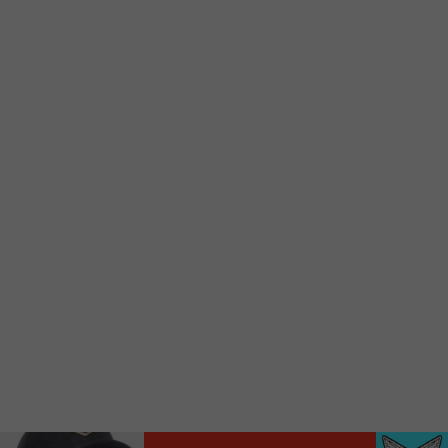
d’accueil rapidement.
Voici la procédure ;)
À partir de votre téléphone, allez sur le site
internet de la Radio allumée au
www.fm1033.ca
Ensuite cliquez sur l’icône situé au bas de
votre écran
(celui qui représente un carré incluant une
flèche dirigé vers le haut)
Cliquez maintenant sur l’option Ajouter sur
l’écran d’accueil et vous verrez apparaître le
logo du FM 103,3
Faites Enregistrer en haut à droite.
Et voilà! Toutes les infos et l’écoute de votre radio
locale vous sont maintenant accessibles en un clic!
Audio