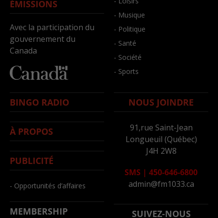
- Loisirs
ÉMISSIONS
- Musique
Avec la participation du
- Politique
gouvernement du
- Santé
Canada
- Société
- Sports
BINGO RADIO
NOUS JOINDRE
91,rue Saint-Jean
À PROPOS
Longueuil (Québec)
J4H 2W8
PUBLICITÉ
SMS
|
450-646-6800
admin@fm1033.ca
- Opportunités d’affaires
MEMBERSHIP
SUIVEZ-NOUS