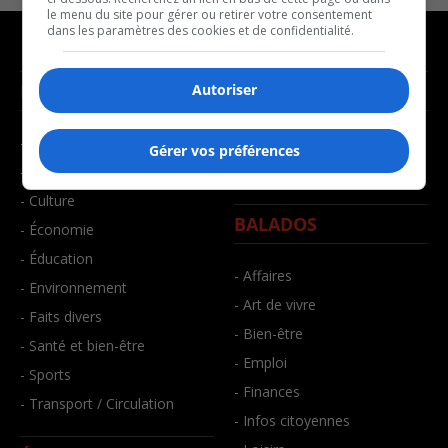
le menu du site pour gérer ou retirer votre consentement
dans les paramètres des cookies et de confidentialité.
NOUVELLES
MUSIQUE
Autoriser
- Affaires municipales
- Décompte franco
Gérer vos préférences
- Communauté / Social
- Joué récemment
- Culture
BALADOS
- Économie
- Éducation
- Affaires
- Environnement
- Art de vivre
- Faits divers
- Bien-être
- Santé et bien-être
- Emploi
- Sports
- Finances
- Transport / Circulation
- Infos citoyennes