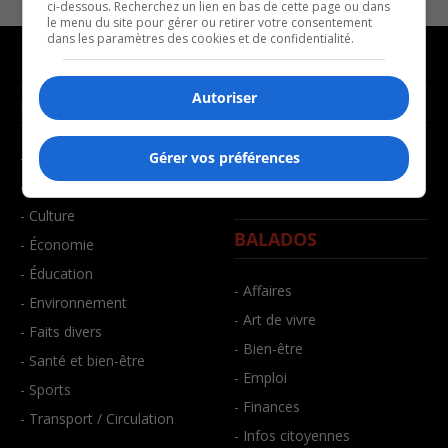
ci-dessous. Recherchez un lien en bas de cette page ou dans
le menu du site pour gérer ou retirer votre consentement
dans les paramètres des cookies et de confidentialité.
Autoriser
NOUVELLES
MUSIQUE
- Affaires municipales
- Décompte franco
Gérer vos préférences
- Communauté / Social
- Joué récemment
- Culture
BALADOS
- Économie
- Éducation
- Affaires
- Environnement
- Art de vivre
- Faits divers
- Bien-être
- Santé et bien-être
- Emploi
- Sports
- Finances
- Transport / Circulation
- Infos citoyennes