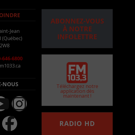
OINDRE
ABONNEZ-VOUS
À NOTRE
aint-Jean
INFOLETTRE
 (Québec)
 2W8
-646-6800
m1033.ca
Z-NOUS
Téléchargez notre
application dès
maintenant !
RADIO HD
••••••••••••••••••
Comment synthoniser la