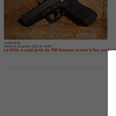
LONGUEUIL
Publié le 25 janvier 2022 à 12h00
Le SPAL a saisi près de 100 fausses armes à feu sur le t