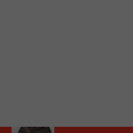
C
Vous avez envie d’écouter le FM 103,3 ou notre nouv
Ajoutez un signet FM 103,3 sur votre écran d’accueil
Voici la procédure ;)
À partir de votre téléphone, allez sur le site inte
Ensuite cliquez sur l’icône situé au bas de votre éc
(celui qui représente un carré incluant une flèche d
Cliquez maintenant sur l’option Ajouter sur l’écran
Faites Enregistrer en haut à droite.
Et voilà! Toutes les infos et l’écoute de votre radio loca
Audio