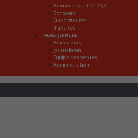
Annoncer sur FM103,3
Concours
Opportunités
d’affaires
NOUS JOINDRE
Animateurs
Journalistes
Équipe des ventes
Administration