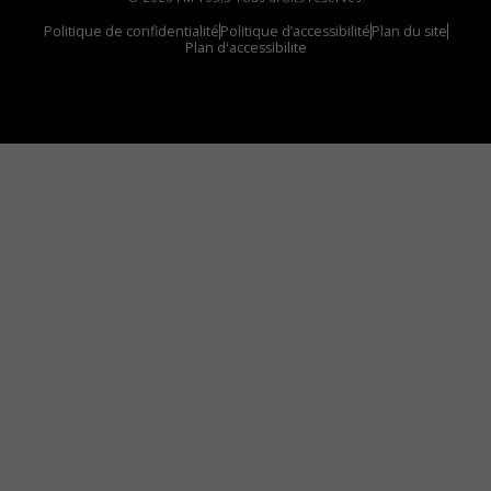
Politique de confidentialité
Politique d’accessibilité
Plan du site
Plan d'accessibilite
Comment installer notre vignette sur votre
appareil mobile