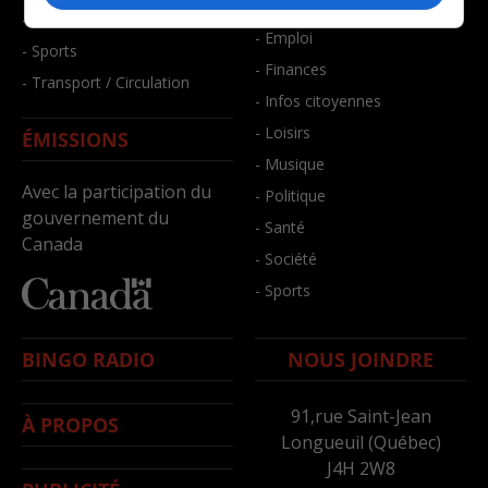
- Bien-être
- Santé et bien-être
- Emploi
- Sports
- Finances
- Transport / Circulation
- Infos citoyennes
- Loisirs
ÉMISSIONS
- Musique
Avec la participation du
- Politique
gouvernement du
- Santé
Canada
- Société
- Sports
BINGO RADIO
NOUS JOINDRE
91,rue Saint-Jean
À PROPOS
Longueuil (Québec)
J4H 2W8