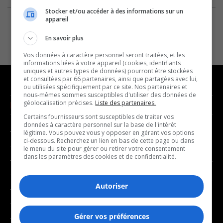
Stocker et/ou accéder à des informations sur un
appareil
En savoir plus
Vos données à caractère personnel seront traitées, et les
informations liées à votre appareil (cookies, identifiants
uniques et autres types de données) pourront être stockées
et consultées par 66 partenaires, ainsi que partagées avec lui,
ou utilisées spécifiquement par ce site. Nos partenaires et
nous-mêmes sommes susceptibles d'utiliser des données de
géolocalisation précises.
Liste des partenaires.
NOUVELLES
MUSIQUE
Certains fournisseurs sont susceptibles de traiter vos
données à caractère personnel sur la base de l'intérêt
- Affaires municipales
- Décompte franco
légitime. Vous pouvez vous y opposer en gérant vos options
ci-dessous. Recherchez un lien en bas de cette page ou dans
- Communauté / Social
- Joué récemment
le menu du site pour gérer ou retirer votre consentement
dans les paramètres des cookies et de confidentialité.
- Culture
BALADOS
- Économie
Autoriser
- Éducation
- Affaires
- Environnement
- Art de vivre
Gérer vos préférences
- Faits divers