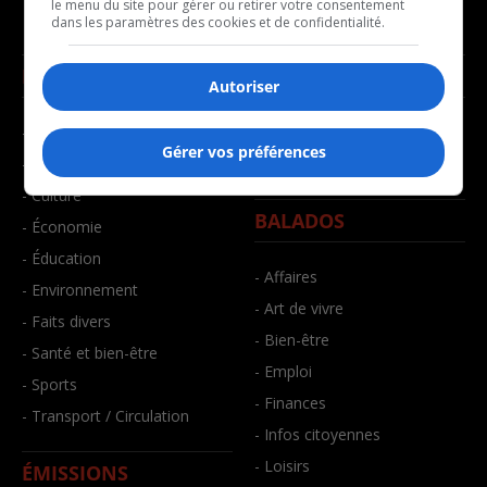
le menu du site pour gérer ou retirer votre consentement
dans les paramètres des cookies et de confidentialité.
NOUVELLES
MUSIQUE
Autoriser
- Affaires municipales
- Décompte franco
Gérer vos préférences
- Communauté / Social
- Joué récemment
- Culture
BALADOS
- Économie
- Éducation
- Affaires
- Environnement
- Art de vivre
- Faits divers
- Bien-être
- Santé et bien-être
- Emploi
- Sports
- Finances
- Transport / Circulation
- Infos citoyennes
- Loisirs
ÉMISSIONS