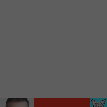
Voici la procédure ;)
À partir de votre téléphone, allez sur le site
internet de la Radio allumée au
www.fm1033.ca
Ensuite cliquez sur l’icône situé au bas de
votre écran
(celui qui représente un carré incluant une
flèche dirigé vers le haut)
Cliquez maintenant sur l’option Ajouter sur
l’écran d’accueil et vous verrez apparaître le
logo du FM 103,3
Faites Enregistrer en haut à droite.
Et voilà! Toutes les infos et l’écoute de votre radio
locale vous sont maintenant accessibles en un clic!
Audio
00:00
00:00