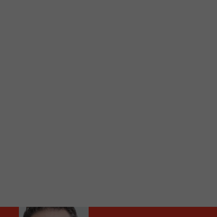
C
Vous avez envie d’écouter le FM 103,3 ou notre nouv
Ajoutez un signet FM 103,3 sur votre écran d’accueil
Voici la procédure ;)
À partir de votre téléphone, allez sur le site inte
Ensuite cliquez sur l’icône situé au bas de votre éc
(celui qui représente un carré incluant une flèche d
Cliquez maintenant sur l’option Ajouter sur l’écran
Faites Enregistrer en haut à droite.
Et voilà! Toutes les infos et l’écoute de votre radio loca
Audio