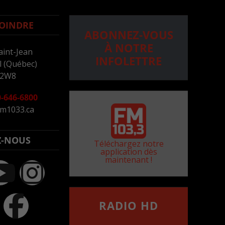
OINDRE
ABONNEZ-VOUS
À NOTRE
aint-Jean
INFOLETTRE
 (Québec)
 2W8
-646-6800
m1033.ca
Z-NOUS
Téléchargez notre
application dès
maintenant !
RADIO HD
••••••••••••••••••
Comment synthoniser la