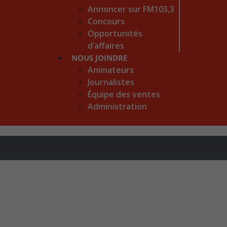
Annoncer sur FM103,3
Concours
Opportunités
d’affaires
NOUS JOINDRE
Animateurs
Journalistes
Équipe des ventes
Administration