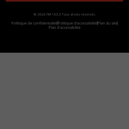
© 2026 FM 103,3 Tous droits réservés.
Politique de confidentialité
Politique d’accessibilité
Plan du site
Plan d'accessibilite
Comment installer notre vignette sur votre
appareil mobile