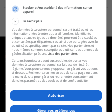
Stocker et/ou accéder à des informations sur un
appareil
En savoir plus
Vos données à caractère personnel seront traitées, et les
informations liées à votre appareil (cookies, identifiants
uniques et autres types de données) pourront être stockées
et consultées par 66 partenaires, ainsi que partagées avec lui,
ou utilisées spécifiquement par ce site. Nos partenaires et
nous-mêmes sommes susceptibles d'utiliser des données de
géolocalisation précises.
Liste des partenaires.
NOUVELLES
MUSIQUE
Certains fournisseurs sont susceptibles de traiter vos
données à caractère personnel sur la base de l'intérêt
légitime. Vous pouvez vous y opposer en gérant vos options
- Affaires municipales
- Décompte franco
ci-dessous. Recherchez un lien en bas de cette page ou dans
- Communauté / Social
- Joué récemment
le menu du site pour gérer ou retirer votre consentement
dans les paramètres des cookies et de confidentialité.
- Culture
BALADOS
- Économie
Autoriser
- Éducation
- Affaires
- Environnement
- Art de vivre
Gérer vos préférences