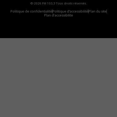
© 2026 FM 103,3 Tous droits réservés.
Politique de confidentialité
Politique d’accessibilité
Plan du site
Plan d'accessibilite
Comment installer notre vignette sur votre
appareil mobile