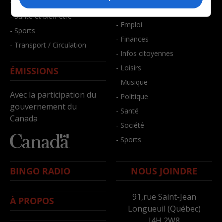
- Faits divers
- Bien-être
- Santé et bien-être
- Emploi
- Sports
- Finances
- Transport / Circulation
- Infos citoyennes
- Loisirs
ÉMISSIONS
- Musique
Avec la participation du
- Politique
gouvernement du
- Santé
Canada
- Société
- Sports
BINGO RADIO
NOUS JOINDRE
91,rue Saint-Jean
À PROPOS
Longueuil (Québec)
J4H 2W8