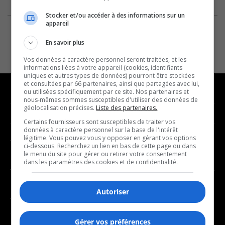
Stocker et/ou accéder à des informations sur un
appareil
En savoir plus
Vos données à caractère personnel seront traitées, et les
informations liées à votre appareil (cookies, identifiants
uniques et autres types de données) pourront être stockées
et consultées par 66 partenaires, ainsi que partagées avec lui,
ou utilisées spécifiquement par ce site. Nos partenaires et
nous-mêmes sommes susceptibles d'utiliser des données de
géolocalisation précises.
Liste des partenaires.
NOUVELLES
MUSIQUE
Certains fournisseurs sont susceptibles de traiter vos
données à caractère personnel sur la base de l'intérêt
légitime. Vous pouvez vous y opposer en gérant vos options
- Affaires municipales
- Décompte franco
ci-dessous. Recherchez un lien en bas de cette page ou dans
- Communauté / Social
- Joué récemment
le menu du site pour gérer ou retirer votre consentement
dans les paramètres des cookies et de confidentialité.
- Culture
BALADOS
- Économie
Autoriser
- Éducation
- Affaires
- Environnement
- Art de vivre
Gérer vos préférences