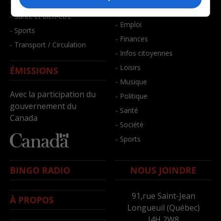
- Faits divers
- Bien-être
- Santé et bien-être
- Emploi
- Sports
- Finances
- Transport / Circulation
- Infos citoyennes
- Loisirs
ÉMISSIONS
- Musique
Avec la participation du
- Politique
gouvernement du
- Santé
Canada
- Société
- Sports
BINGO RADIO
NOUS JOINDRE
91,rue Saint-Jean
À PROPOS
Longueuil (Québec)
J4H 2W8