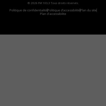
© 2026 FM 103,3 Tous droits réservés.
Politique de confidentialité
Politique d’accessibilité
Plan du site
Plan d'accessibilite
Comment installer notre vignette sur votre
appareil mobile