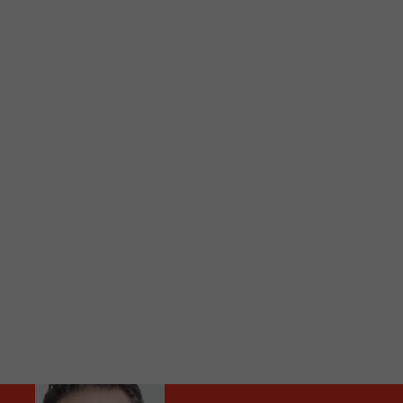
C
Vous avez envie d’écouter le FM 103,3 ou notre nouv
Ajoutez un signet FM 103,3 sur votre écran d’accueil
Voici la procédure ;)
À partir de votre téléphone, allez sur le site inte
Ensuite cliquez sur l’icône situé au bas de votre éc
(celui qui représente un carré incluant une flèche d
Cliquez maintenant sur l’option Ajouter sur l’écran
Faites Enregistrer en haut à droite.
Et voilà! Toutes les infos et l’écoute de votre radio loca
Audio