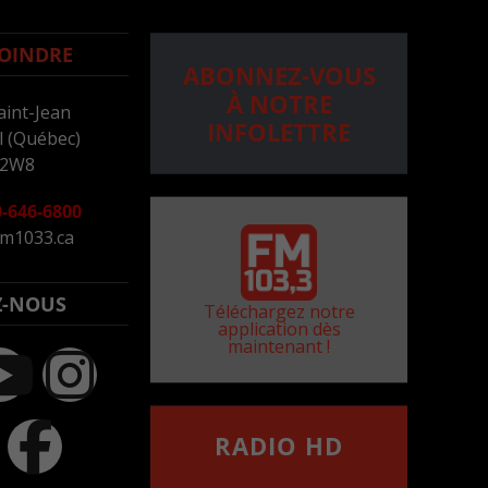
OINDRE
ABONNEZ-VOUS
À NOTRE
aint-Jean
INFOLETTRE
 (Québec)
 2W8
-646-6800
m1033.ca
Z-NOUS
Téléchargez notre
application dès
maintenant !
RADIO HD
••••••••••••••••••
Comment synthoniser la