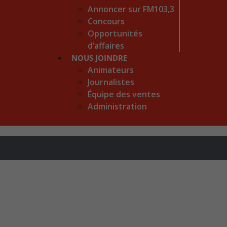
Annoncer sur FM103,3
Concours
Opportunités
d’affaires
NOUS JOINDRE
Animateurs
Journalistes
Équipe des ventes
Administration