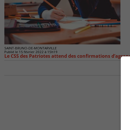
SAINT-BRUNO-DE-MONTARVILLE
Publié le 15 février 2022 à 15h19
Le CSS des Patriotes attend des confirmations d’agran