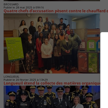
BROSSARD
Publié le 28 mai 2025 à 09h16
Quatre chefs d’accusation pèsent contre le chauffard 
LONGUEUIL
Publié le 20 février 2025 à 13h29
Longueuil étend la collecte des matières organiques