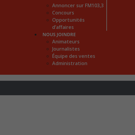
Annoncer sur FM103,3
Concours
Opportunités
d’affaires
NOUS JOINDRE
Animateurs
Journalistes
Équipe des ventes
Administration