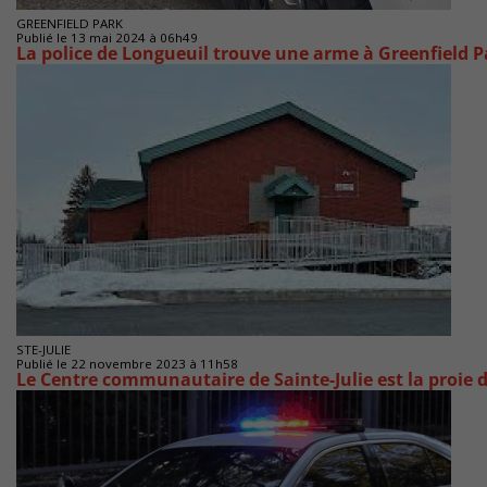
GREENFIELD PARK
Publié le 13 mai 2024 à 06h49
La police de Longueuil trouve une arme à Greenfield P
STE-JULIE
Publié le 22 novembre 2023 à 11h58
Le Centre communautaire de Sainte-Julie est la proie 