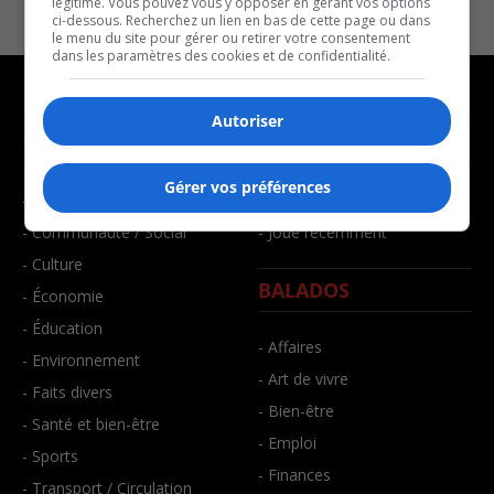
légitime. Vous pouvez vous y opposer en gérant vos options
ci-dessous. Recherchez un lien en bas de cette page ou dans
le menu du site pour gérer ou retirer votre consentement
dans les paramètres des cookies et de confidentialité.
Autoriser
NOUVELLES
MUSIQUE
Gérer vos préférences
- Affaires municipales
- Décompte franco
- Communauté / Social
- Joué récemment
- Culture
BALADOS
- Économie
- Éducation
- Affaires
- Environnement
- Art de vivre
- Faits divers
- Bien-être
- Santé et bien-être
- Emploi
- Sports
- Finances
- Transport / Circulation