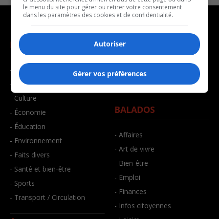
le menu du site pour gérer ou retirer votre consentement
dans les paramètres des cookies et de confidentialité.
NOUVELLES
MUSIQUE
Autoriser
- Affaires municipales
- Décompte franco
Gérer vos préférences
- Communauté / Social
- Joué récemment
- Culture
BALADOS
- Économie
- Éducation
- Affaires
- Environnement
- Art de vivre
- Faits divers
- Bien-être
- Santé et bien-être
- Emploi
- Sports
- Finances
- Transport / Circulation
- Infos citoyennes