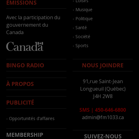
- Loisirs
ÉMISSIONS
- Musique
Avec la participation du
- Politique
gouvernement du
- Santé
Canada
- Société
- Sports
BINGO RADIO
NOUS JOINDRE
91,rue Saint-Jean
À PROPOS
Longueuil (Québec)
J4H 2W8
PUBLICITÉ
SMS
|
450-646-6800
admin@fm1033.ca
- Opportunités d’affaires
MEMBERSHIP
SUIVEZ-NOUS