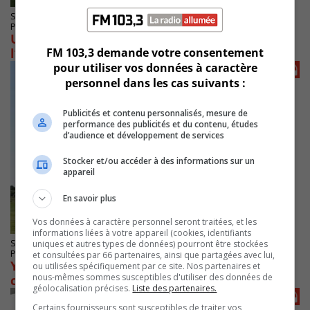
SAINT-HUBERT
Publié le 15 novembre 2023 à 15h30
Un documentaire sur le développement de
FM 103,3 demande votre consentement
l’aéroport
pour utiliser vos données à caractère
personnel dans les cas suivants :
Publicités et contenu personnalisés, mesure de
performance des publicités et du contenu, études
d’audience et développement de services
Stocker et/ou accéder à des informations sur un
appareil
En savoir plus
Vos données à caractère personnel seront traitées, et les
informations liées à votre appareil (cookies, identifiants
SAINT-HUBERT
uniques et autres types de données) pourront être stockées
Publié le 25 octobre 2023 à 16h47
et consultées par 66 partenaires, ainsi que partagées avec lui,
YHU s’explique sur les gros porteurs sans
ou utilisées spécifiquement par ce site. Nos partenaires et
nous-mêmes sommes susceptibles d'utiliser des données de
convaincre ses opposants
géolocalisation précises.
Liste des partenaires.
Certains fournisseurs sont susceptibles de traiter vos