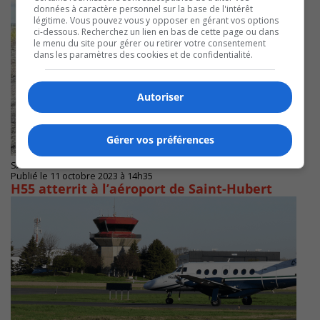
données à caractère personnel sur la base de l'intérêt
légitime. Vous pouvez vous y opposer en gérant vos options
ci-dessous. Recherchez un lien en bas de cette page ou dans
le menu du site pour gérer ou retirer votre consentement
dans les paramètres des cookies et de confidentialité.
Autoriser
Gérer vos préférences
SAINT-HUBERT
Publié le 11 octobre 2023 à 14h35
H55 atterrit à l’aéroport de Saint-Hubert