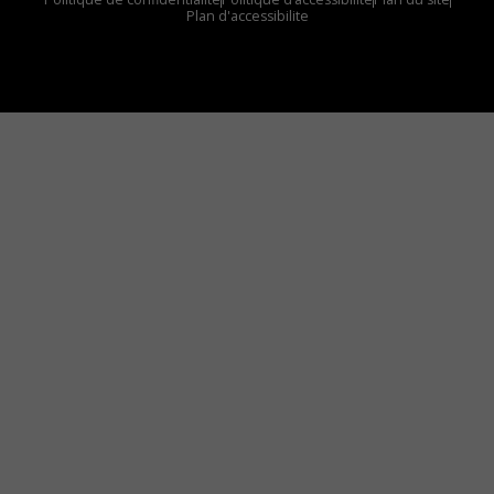
Plan d'accessibilite
Comment installer notre vignette sur votre
appareil mobile
Vous avez envie d’écouter le FM 103,3 ou notre