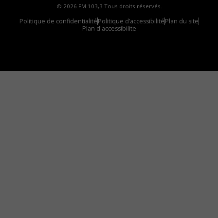
© 2026 FM 103,3 Tous droits réservés.
Politique de confidentialité
Politique d’accessibilité
Plan du site
Plan d'accessibilite
Comment installer notre vignette sur votre
appareil mobile