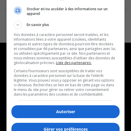
Stocker et/ou accéder à des informations sur un
appareil
En savoir plus
Vos données à caractère personnel seront traitées, et les
informations liées à votre appareil (cookies, identifiants
uniques et autres types de données) pourront être stockées
et consultées par 66 partenaires, ainsi que partagées avec lui,
ou utilisées spécifiquement par ce site. Nos partenaires et
nous-mêmes sommes susceptibles d'utiliser des données de
géolocalisation précises.
Liste des partenaires.
NOUVELLES
MUSIQUE
Certains fournisseurs sont susceptibles de traiter vos
données à caractère personnel sur la base de l'intérêt
légitime. Vous pouvez vous y opposer en gérant vos options
- Affaires municipales
- Décompte franco
ci-dessous. Recherchez un lien en bas de cette page ou dans
- Communauté / Social
- Joué récemment
le menu du site pour gérer ou retirer votre consentement
dans les paramètres des cookies et de confidentialité.
- Culture
BALADOS
- Économie
Autoriser
- Éducation
- Affaires
- Environnement
- Art de vivre
Gérer vos préférences