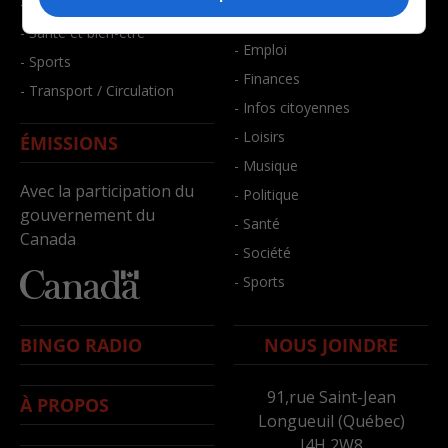
- Faits divers
- Bien-être
- Santé et bien-être
- Emploi
- Sports
- Finances
- Transport / Circulation
- Infos citoyennes
- Loisirs
ÉMISSIONS
- Musique
Avec la participation du
- Politique
gouvernement du
- Santé
Canada
- Société
- Sports
BINGO RADIO
NOUS JOINDRE
91,rue Saint-Jean
À PROPOS
Longueuil (Québec)
J4H 2W8