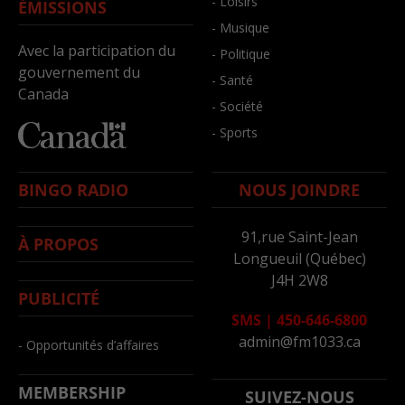
- Loisirs
ÉMISSIONS
- Musique
Avec la participation du
- Politique
gouvernement du
- Santé
Canada
- Société
- Sports
BINGO RADIO
NOUS JOINDRE
91,rue Saint-Jean
À PROPOS
Longueuil (Québec)
J4H 2W8
PUBLICITÉ
SMS
|
450-646-6800
admin@fm1033.ca
- Opportunités d’affaires
MEMBERSHIP
SUIVEZ-NOUS