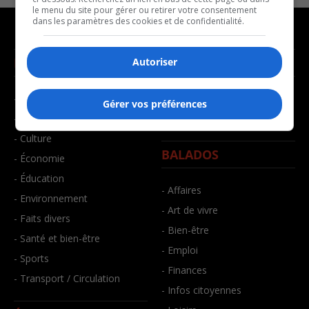
le menu du site pour gérer ou retirer votre consentement
dans les paramètres des cookies et de confidentialité.
NOUVELLES
MUSIQUE
Autoriser
- Affaires municipales
- Décompte franco
Gérer vos préférences
- Communauté / Social
- Joué récemment
- Culture
BALADOS
- Économie
- Éducation
- Affaires
- Environnement
- Art de vivre
- Faits divers
- Bien-être
- Santé et bien-être
- Emploi
- Sports
- Finances
- Transport / Circulation
- Infos citoyennes