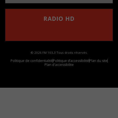
RADIO HD
••••••••••••••••••
Comment synthoniser la fréquence HD dans
votre voiture
© 2026 FM 103,3 Tous droits réservés.
Politique de confidentialité
Politique d’accessibilité
Plan du site
Plan d'accessibilite