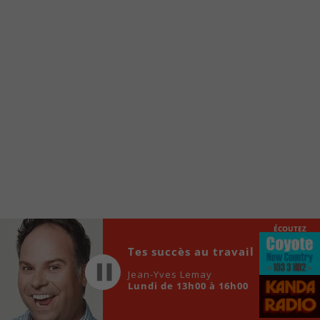
www.fm1033.ca
Ensuite cliquez sur l’icône situé au bas de
votre écran
(celui qui représente un carré incluant une
flèche dirigé vers le haut)
Cliquez maintenant sur l’option Ajouter sur
l’écran d’accueil et vous verrez apparaître le
logo du FM 103,3
Faites Enregistrer en haut à droite.
Et voilà! Toutes les infos et l’écoute de votre radio
locale vous sont maintenant accessibles en un clic!
Audio
ÉCOUTEZ
00:00
00:00
Player
Tes succès au travail
Jean-Yves Lemay
Lundi de 13h00 à 16h00