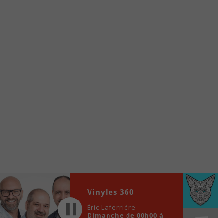
À partir de votre téléphone, allez sur le site
internet de la Radio allumée au
www.fm1033.ca
Ensuite cliquez sur l’icône situé au bas de
votre écran
(celui qui représente un carré incluant une
flèche dirigé vers le haut)
Cliquez maintenant sur l’option Ajouter sur
l’écran d’accueil et vous verrez apparaître le
logo du FM 103,3
Faites Enregistrer en haut à droite.
Et voilà! Toutes les infos et l’écoute de votre radio
locale vous sont maintenant accessibles en un clic!
Audio
00:00
00:00
Vinyles 360
Player
Éric Laferrière
Dimanche de 00h00 à