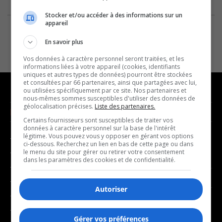
Stocker et/ou accéder à des informations sur un
appareil
En savoir plus
Vos données à caractère personnel seront traitées, et les
informations liées à votre appareil (cookies, identifiants
uniques et autres types de données) pourront être stockées
et consultées par 66 partenaires, ainsi que partagées avec lui,
ou utilisées spécifiquement par ce site. Nos partenaires et
nous-mêmes sommes susceptibles d'utiliser des données de
géolocalisation précises.
Liste des partenaires.
NOUVELLES
MUSIQUE
Certains fournisseurs sont susceptibles de traiter vos
données à caractère personnel sur la base de l'intérêt
légitime. Vous pouvez vous y opposer en gérant vos options
- Affaires municipales
- Décompte franco
ci-dessous. Recherchez un lien en bas de cette page ou dans
- Communauté / Social
- Joué récemment
le menu du site pour gérer ou retirer votre consentement
dans les paramètres des cookies et de confidentialité.
- Culture
BALADOS
- Économie
Autoriser
- Éducation
- Affaires
- Environnement
- Art de vivre
Gérer vos préférences