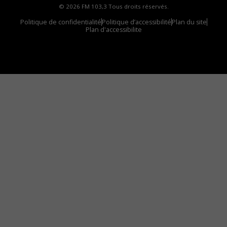
© 2026 FM 103,3 Tous droits réservés.
Politique de confidentialité
Politique d’accessibilité
Plan du site
Plan d'accessibilite
Comment installer notre vignette sur votre
appareil mobile