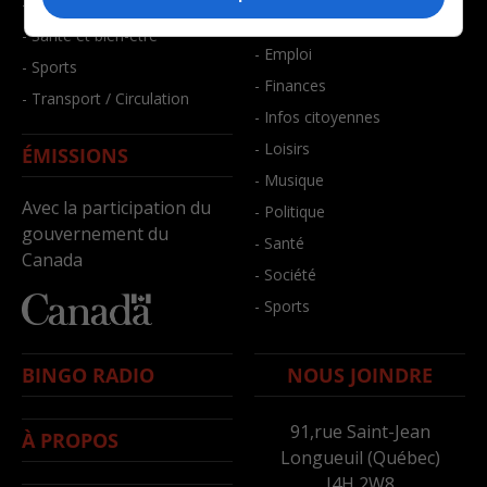
- Faits divers
- Bien-être
- Santé et bien-être
- Emploi
- Sports
- Finances
- Transport / Circulation
- Infos citoyennes
- Loisirs
ÉMISSIONS
- Musique
Avec la participation du
- Politique
gouvernement du
- Santé
Canada
- Société
- Sports
BINGO RADIO
NOUS JOINDRE
91,rue Saint-Jean
À PROPOS
Longueuil (Québec)
J4H 2W8