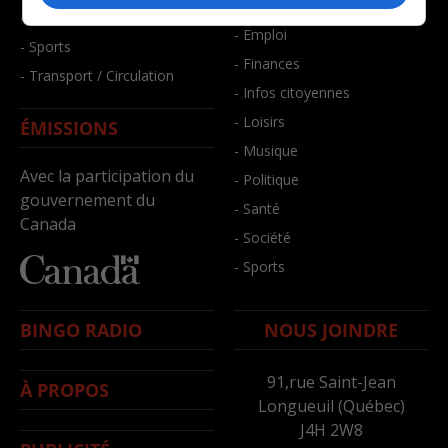
- Bien-être
- Santé et bien-être
- Emploi
- Sports
- Finances
- Transport / Circulation
- Infos citoyennes
- Loisirs
ÉMISSIONS
- Musique
Avec la participation du
- Politique
gouvernement du
- Santé
Canada
- Société
- Sports
BINGO RADIO
NOUS JOINDRE
91,rue Saint-Jean
À PROPOS
Longueuil (Québec)
J4H 2W8