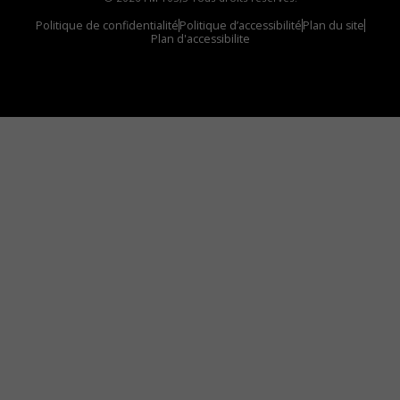
Politique de confidentialité
Politique d’accessibilité
Plan du site
Plan d'accessibilite
Comment installer notre vignette sur votre
appareil mobile