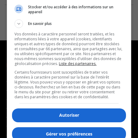
Stocker et/ou accéder à des informations sur un
appareil
En savoir plus
Vos données à caractère personnel seront traitées, et les
informations liées à votre appareil (cookies, identifiants
uniques et autres types de données) pourront être stockées
et consultées par 66 partenaires, ainsi que partagées avec lui,
ou utilisées spécifiquement par ce site. Nos partenaires et
nous-mêmes sommes susceptibles d'utiliser des données de
géolocalisation précises.
Liste des partenaires.
NOUVELLES
MUSIQUE
Certains fournisseurs sont susceptibles de traiter vos
données à caractère personnel sur la base de l'intérêt
- Affaires municipales
- Décompte franco
légitime. Vous pouvez vous y opposer en gérant vos options
ci-dessous. Recherchez un lien en bas de cette page ou dans
- Communauté / Social
- Joué récemment
le menu du site pour gérer ou retirer votre consentement
dans les paramètres des cookies et de confidentialité.
- Culture
BALADOS
- Économie
Autoriser
- Éducation
- Affaires
- Environnement
- Art de vivre
Gérer vos préférences
- Faits divers