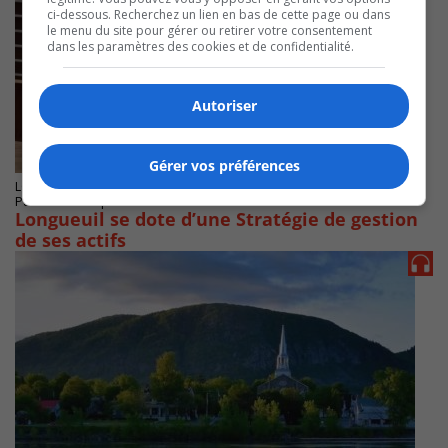
ci-dessous. Recherchez un lien en bas de cette page ou dans
le menu du site pour gérer ou retirer votre consentement
dans les paramètres des cookies et de confidentialité.
Autoriser
Gérer vos préférences
LONGUEUIL
Publié le 27 septembre 2024 à 14h00
Longueuil se dote d’une Stratégie de gestion
de ses actifs