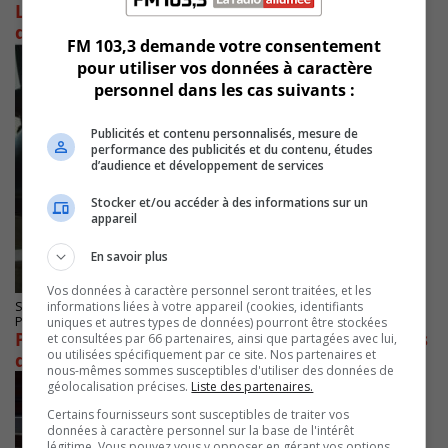
Luc Poirier entre dans la danse pour les avoir
de Chrono
FM 103,3 demande votre consentement
pour utiliser vos données à caractère
personnel dans les cas suivants :
Publicités et contenu personnalisés, mesure de
performance des publicités et du contenu, études
d’audience et développement de services
Stocker et/ou accéder à des informations sur un
appareil
En savoir plus
Vos données à caractère personnel seront traitées, et les
informations liées à votre appareil (cookies, identifiants
SAINT-HUBERT
Publié le 21 octobre 2024 à 06h59
uniques et autres types de données) pourront être stockées
Pierre-Karl Péladeau viserait l’achat d’actions
et consultées par 66 partenaires, ainsi que partagées avec lui,
ou utilisées spécifiquement par ce site. Nos partenaires et
de Chrono
nous-mêmes sommes susceptibles d'utiliser des données de
géolocalisation précises.
Liste des partenaires.
Certains fournisseurs sont susceptibles de traiter vos
données à caractère personnel sur la base de l'intérêt
légitime. Vous pouvez vous y opposer en gérant vos options