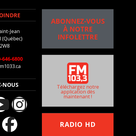
OINDRE
ABONNEZ-VOUS
À NOTRE
aint-Jean
INFOLETTRE
 (Québec)
 2W8
-646-6800
m1033.ca
Z-NOUS
Téléchargez notre
application dès
maintenant !
RADIO HD
••••••••••••••••••
Comment synthoniser la