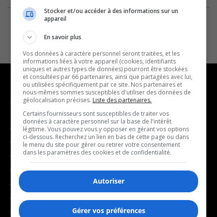
Stocker et/ou accéder à des informations sur un
appareil
En savoir plus
Vos données à caractère personnel seront traitées, et les
informations liées à votre appareil (cookies, identifiants
uniques et autres types de données) pourront être stockées
et consultées par 66 partenaires, ainsi que partagées avec lui,
ou utilisées spécifiquement par ce site. Nos partenaires et
nous-mêmes sommes susceptibles d'utiliser des données de
géolocalisation précises.
Liste des partenaires.
NOUVELLES
MUSIQUE
Certains fournisseurs sont susceptibles de traiter vos
données à caractère personnel sur la base de l'intérêt
- Affaires municipales
- Décompte franco
légitime. Vous pouvez vous y opposer en gérant vos options
ci-dessous. Recherchez un lien en bas de cette page ou dans
- Communauté / Social
- Joué récemment
le menu du site pour gérer ou retirer votre consentement
dans les paramètres des cookies et de confidentialité.
- Culture
BALADOS
- Économie
Autoriser
- Éducation
- Affaires
- Environnement
- Art de vivre
Gérer vos préférences
- Faits divers