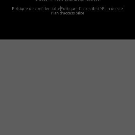
Politique de confidentialité
Politique d’accessibilité
Plan du site
Plan d'accessibilite
Comment installer notre vignette sur votre
appareil mobile