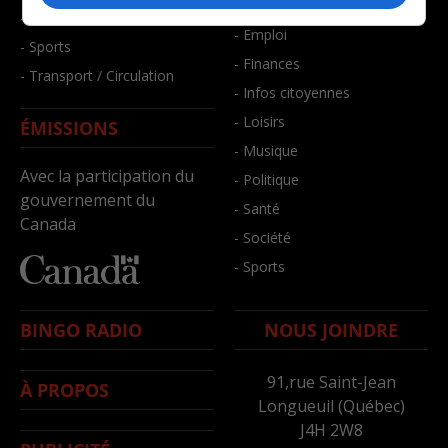
- Bien-être
- Santé et bien-être
- Emploi
- Sports
- Finances
- Transport / Circulation
- Infos citoyennes
- Loisirs
ÉMISSIONS
- Musique
Avec la participation du
- Politique
gouvernement du
- Santé
Canada
- Société
- Sports
BINGO RADIO
NOUS JOINDRE
91,rue Saint-Jean
À PROPOS
Longueuil (Québec)
J4H 2W8