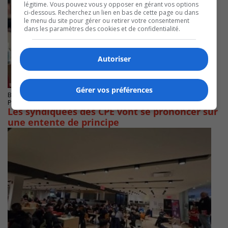
légitime. Vous pouvez vous y opposer en gérant vos options
ci-dessous. Recherchez un lien en bas de cette page ou dans
le menu du site pour gérer ou retirer votre consentement
dans les paramètres des cookies et de confidentialité.
Autoriser
Gérer vos préférences
BROSSARD
Publié le 12 mai 2025 à 15h38
Les syndiquées des CPE vont se prononcer sur
une entente de principe