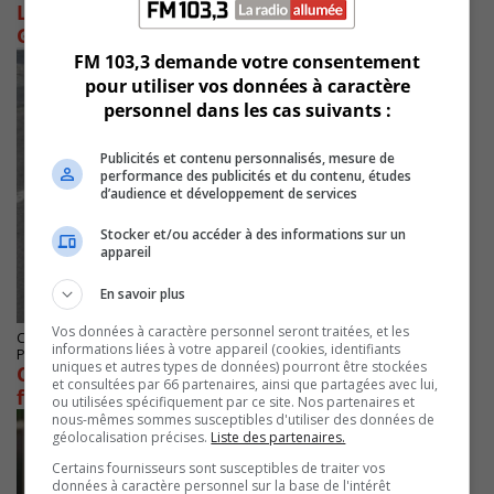
Longueuil renouvelle son entente avec la
Grande Guignolée des Médias
FM 103,3 demande votre consentement
pour utiliser vos données à caractère
personnel dans les cas suivants :
Publicités et contenu personnalisés, mesure de
performance des publicités et du contenu, études
d’audience et développement de services
Stocker et/ou accéder à des informations sur un
appareil
En savoir plus
Vos données à caractère personnel seront traitées, et les
CANDIAC
informations liées à votre appareil (cookies, identifiants
Publié le 30 mai 2025 à 13h57
uniques et autres types de données) pourront être stockées
Candiac déplace une piste cyclable pour une
et consultées par 66 partenaires, ainsi que partagées avec lui,
future école
ou utilisées spécifiquement par ce site. Nos partenaires et
nous-mêmes sommes susceptibles d'utiliser des données de
géolocalisation précises.
Liste des partenaires.
Certains fournisseurs sont susceptibles de traiter vos
données à caractère personnel sur la base de l'intérêt