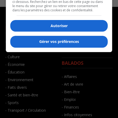
ci-dessous. Recherchez un lien en bas de cette page ou dans
le menu du site pour gérer ou retirer votre consentement
dans les paramètres des cookies et de confidentialité.
Autoriser
NOUVELLES
MUSIQUE
- Affaires municipales
- Décompte franco
Gérer vos préférences
- Communauté / Social
- Joué récemment
- Culture
BALADOS
- Économie
- Éducation
- Affaires
- Environnement
- Art de vivre
- Faits divers
- Bien-être
- Santé et bien-être
- Emploi
- Sports
- Finances
- Transport / Circulation
- Infos citoyennes