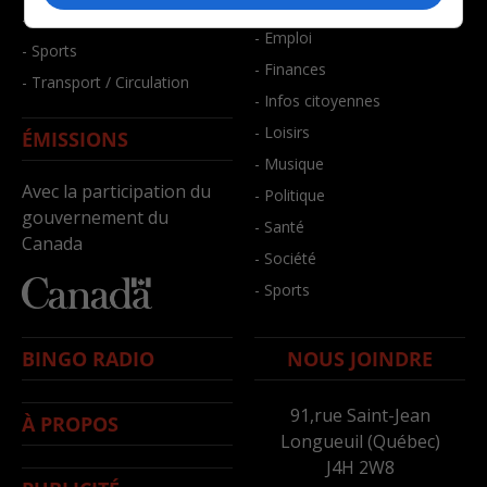
- Bien-être
- Santé et bien-être
- Emploi
- Sports
- Finances
- Transport / Circulation
- Infos citoyennes
- Loisirs
ÉMISSIONS
- Musique
Avec la participation du
- Politique
gouvernement du
- Santé
Canada
- Société
- Sports
BINGO RADIO
NOUS JOINDRE
91,rue Saint-Jean
À PROPOS
Longueuil (Québec)
J4H 2W8