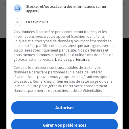
Stocker et/ou accéder à des informations sur un
appareil
En savoir plus
Vos données à caractère personnel seront traitées, et les
informations liées à votre appareil (cookies, identifiants
uniques et autres types de données) pourront être stockées
et consultées par 66 partenaires, ainsi que partagées avec lui,
ou utilisées spécifiquement par ce site. Nos partenaires et
nous-mêmes sommes susceptibles d'utiliser des données de
géolocalisation précises.
Liste des partenaires.
NOUVELLES
MUSIQUE
Certains fournisseurs sont susceptibles de traiter vos
données à caractère personnel sur la base de l'intérêt
- Affaires municipales
- Décompte franco
légitime. Vous pouvez vous y opposer en gérant vos options
ci-dessous. Recherchez un lien en bas de cette page ou dans
- Communauté / Social
- Joué récemment
le menu du site pour gérer ou retirer votre consentement
dans les paramètres des cookies et de confidentialité.
- Culture
BALADOS
- Économie
Autoriser
- Éducation
- Affaires
- Environnement
- Art de vivre
Gérer vos préférences
- Faits divers