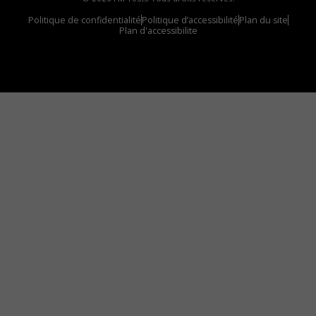
Politique de confidentialité
Politique d’accessibilité
Plan du site
Plan d'accessibilite
Comment installer notre vignette sur votre
appareil mobile